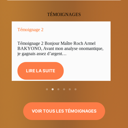
TÉMOIGNAGES
moignage 2
Témoignage 3
moignage 2 Bonjour Maître Roch Armel
Témoignage 3 B
KYONO, Avant mon analyse onomantique,
BAKYONO, Ma s
 gagnais assez d’argent…
améliorée grâce
LIRE LA SUITE
LIRE LA S
VOIR TOUS LES TÉMOIGNAGES