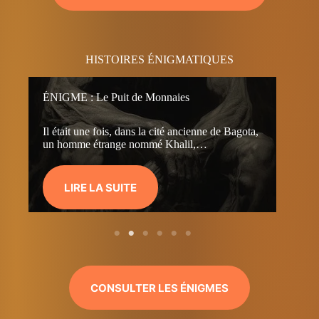
HISTOIRES ÉNIGMATIQUES
ÉNIGME : Le Puit de Monnaies
His
Il était une fois, dans la cité ancienne de Bagota,
Il 
un homme étrange nommé Khalil,…
d’
LIRE LA SUITE
CONSULTER LES ÉNIGMES