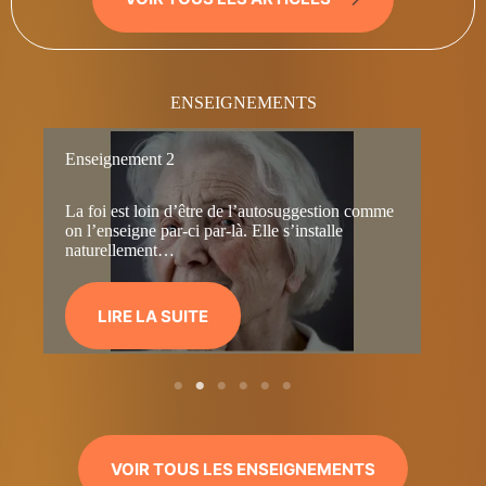
ENSEIGNEMENTS
Enseignement 2
En
La foi est loin d’être de l’autosuggestion comme
Si 
on l’enseigne par-ci par-là. Elle s’installe
spe
naturellement…
tra
LIRE LA SUITE
VOIR TOUS LES ENSEIGNEMENTS