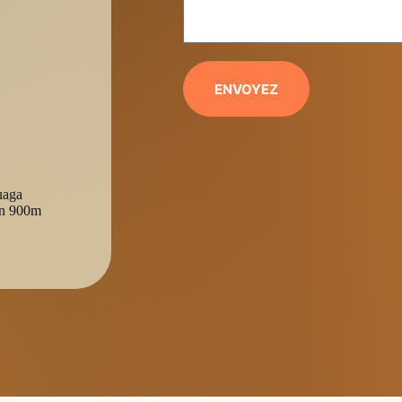
ENVOYEZ
uaga
on 900m