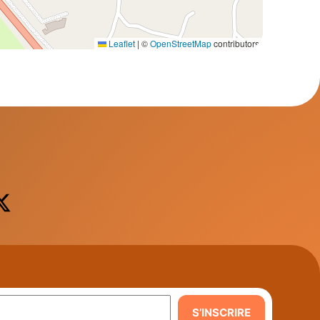
Leaflet
|
©
OpenStreetMap
contributors
S’INSCRIRE