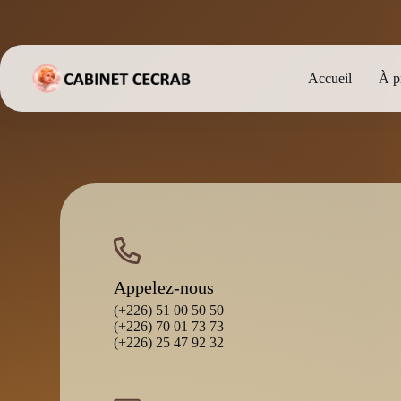
Passer
au
contenu
Accueil
À p
Appelez-nous
(+226) 51 00 50 50
(+226) 70 01 73 73
(+226) 25 47 92 32