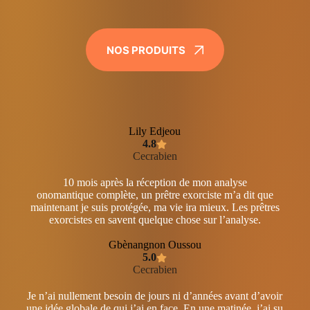
NOS PRODUITS
Lily Edjeou
4.8
Cecrabien
10 mois après la réception de mon analyse
onomantique complète, un prêtre exorciste m’a dit que
maintenant je suis protégée, ma vie ira mieux. Les prêtres
exorcistes en savent quelque chose sur l’analyse.
Gbènangnon Oussou
5.0
Cecrabien
Je n’ai nullement besoin de jours ni d’années avant d’avoir
une idée globale de qui j’ai en face. En une matinée, j’ai su