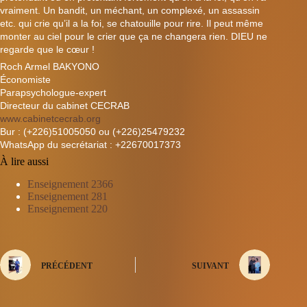
vraime
nt. Un bandit, un méchant, un complexé, un assassin
etc. qui crie qu’il a la foi, se chatouille pour rire. Il peut même
monter au ciel pour le crier que ça ne changera rien. DIEU ne
regarde que le cœur !
Roch Armel BAKYONO
Économiste
Parapsychologue-expert
Directeur du cabinet CECRAB
www.cabinetcecrab.org
Bur : (+226)51005050 ou (+226)25479232
WhatsApp du secrétariat : +22670017373
À lire aussi
Enseignement 2366
Enseignement 281
Enseignement 220
PRÉCÉDENT
SUIVANT