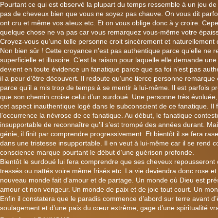
Pourtant ce qui est observé la plupart du temps ressemble à un jeu de
pas de cheveux bien que vous ne soyez pas chauve. On vous dit parfoi
ont cru et même vos aïeux etc. Et on vous oblige donc à y croire. Ce
quelque chose ne va pas car vous remarquez vous-même votre épaiss
Croyez-vous qu’une telle personne croit sincèrement et naturellement 
Non bien sûr ! Cette croyance n’est pas authentique parce qu’elle ne 
superficielle et illusoire. C’est la raison pour laquelle elle demande u
devient en toute évidence un fanatique parce que sa foi n’est pas authe
il a peur d’être découvert. Il redoute qu’une tierce personne remarque et
parce qu’il a mis trop de temps à se mentir à lui-même. Il est parfois 
que son chemin croise celui d’un surdoué. Une personne très évoluée, 
cet aspect inauthentique logé dans le subconscient de ce fanatique. Il f
l’occurrence la névrose de ce fanatique. Au début, le fanatique contester
insupportable de reconnaître qu’il s’est trompé des années durant. Mai
génie, il finit par comprendre progressivement. Et bientôt il se fera r
dans une tristesse insupportable. Il en veut à lui-même car il se rend c
conscience marque pourtant le début d’une guérison profonde.
Bientôt le surdoué lui fera comprendre que ses cheveux repousseront 
tressés ou nattés voire même frisés etc. La vie deviendra donc rose et
nouveau monde fait d’amour et de partage. Un monde où Dieu est pré
amour et non vengeur. Un monde de paix et de joie tout court. Un mon
Enfin il constatera que le paradis commence d’abord sur terre avant d’ê
soulagement et d’une paix du cœur extrême, gage d’une spiritualité vra