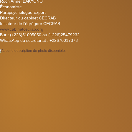
Roch Armel BAKYONO
Économiste
Parapsychologue-expert
Directeur du cabinet CECRAB
Initiateur de l’égrégore CECRAB
www.cabinetcecrab.org
Bur : (+226)51005050 ou (+226)25479232
WhatsApp du secrétariat : +22670017373