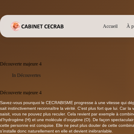
Passer
au
contenu
Accueil
À p
Découverte majeure 4
In
Découvertes
Découverte majeure 4
Savez-vous pourquoi le CECRABISME progresse à une vitesse qui dép
sait instinctivement reconnaître la vérité. C’est plus fort que lui. Car la
saisit, vous ne pouvez plus reculer. Cela revient par exemple à combi
d’hydrogène (H) et une molécule d’oxygène (O). De façon spectaculaire
cette personne est conquise. Elle ne peut plus douter de cette combinais
s’installe donc naturellement en elle et devient inébranlable.