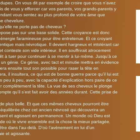
 dupes. On vous dit par exemple de croire que vous n’avez
s de vous y efforcer car vos parents, vos grands-parents y
pendant vous sentez au plus profond de votre âme que
e chevelure.
qu’elle ne porte pas de cheveux ?
repose pas sur une base solide. Cette croyance est donc
ne énergie faramineuse pour être entretenue. Et ce croyant
ntique mais névrotique. Il devient hargneux et intolérant car
 conteste son vide intérieur. Il en souffrirait atrocement
prêt à tuer pour continuer à se mentir à lui-même. Jusqu’à ce
un génie. Ce génie, avec tact et minutie mettra en évidence
era ensuite tout son possible pour raser la tête en
a, il insultera, ce qui est de bonne guerre parce qu’il lui est
s peu à peu, avec la capacité d’explication hors paire de ce
aser complètement la tête. La vue de ses cheveux le plonge
ompte qu’il s’est fait avoir des années durant. Cette prise de
de plus belle. Et que ces mêmes cheveux pourront être
 équilibrée chez cet ancien névrosé qui découvrira un
sent et agissant en permanence. Un monde où Dieu est
de où le vivre ensemble est la chose la mieux partagée.
tre dans l’au-delà. D’où l’avènement en lui d’un
ie et agissante.