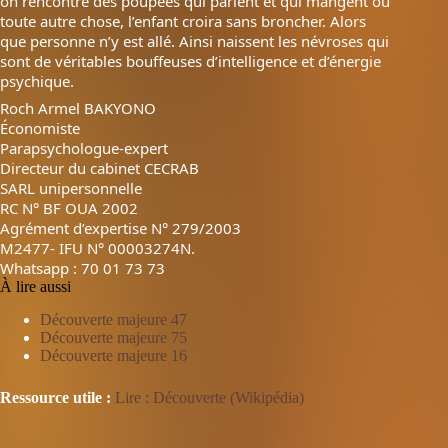
on rencontre des poupées qui parlent et qui mangent ou
toute autre chose, l’enfant croira sans broncher. Alors
que personne n’y est allé. Ainsi naissent les névroses qui
sont de véritables bouffeuses d’intelligence et d’énergie
psychique.
Roch Armel BAKYONO
Économiste
Parapsychologue-expert
Directeur du cabinet CECRAB
SARL unipersonnelle
RC N° BF OUA 2002
Agrément d’expertise N° 279/2003
M2477- IFU N° 00003274N.
Whatsapp : 70 01 73 73
À lire aussi
Découverte majeure 47
Découverte majeure 75
Découverte majeure 16
Ressource utile :
Lire : Découverte (Wikipédia)