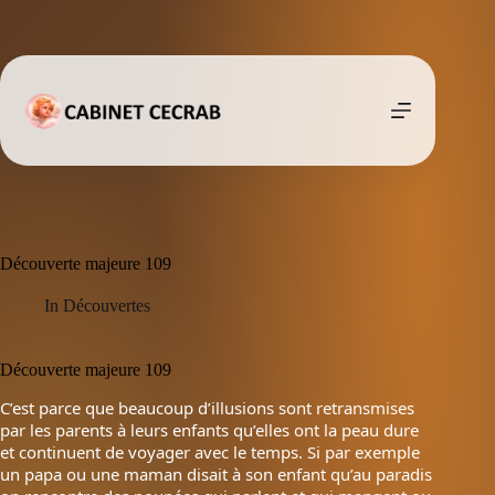
Passer
au
contenu
Découverte majeure 109
In
Découvertes
Découverte majeure 109
C’est parce que beaucoup d’illusions sont retransmises
par les parents à leurs enfants qu’elles ont la peau dure
et continuent de voyager avec le temps. Si par exemple
un papa ou une maman disait à son enfant qu’au paradis