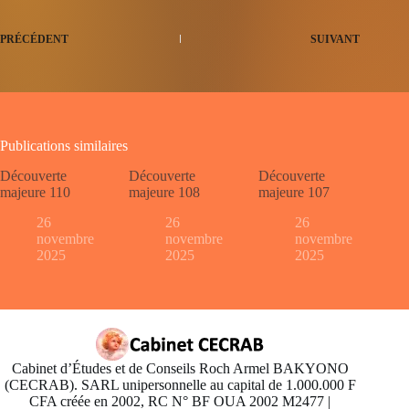
PRÉCÉDENT
SUIVANT
Publications similaires
Découverte
Découverte
Découverte
majeure 110
majeure 108
majeure 107
26
26
26
novembre
novembre
novembre
2025
2025
2025
Cabinet d’Études et de Conseils Roch Armel BAKYONO
(CECRAB). SARL unipersonnelle au capital de 1.000.000 F
CFA créée en 2002, RC N° BF OUA 2002 M2477 |