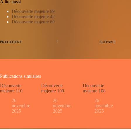
À lire aussi
Découverte majeure 89
Découverte majeure 42
Découverte majeure 69
PRÉCÉDENT
SUIVANT
Publications similaires
Découverte
Découverte
Découverte
majeure 110
majeure 109
majeure 108
26
26
26
novembre
novembre
novembre
2025
2025
2025