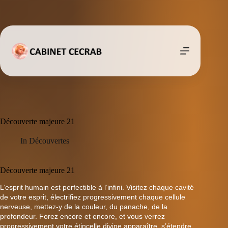
Passer
au
contenu
Découverte majeure 21
In
Découvertes
Découverte majeure 21
L’esprit humain est perfectible à l’infini. Visitez chaque cavité
de votre esprit, électrifiez progressivement chaque cellule
nerveuse, mettez-y de la couleur, du panache, de la
profondeur. Forez encore et encore, et vous verrez
progressivement votre étincelle divine apparaître, s’étendre,