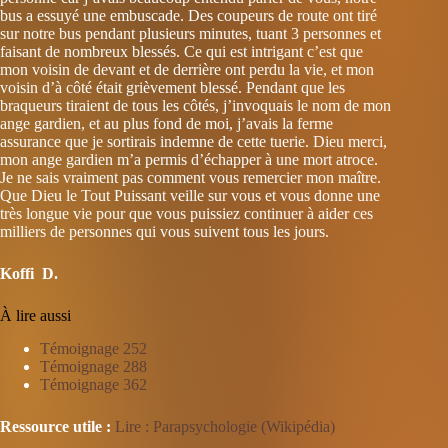
bus a essuyé une embuscade. Des coupeurs de route ont tiré
sur notre bus pendant plusieurs minutes, tuant 3 personnes et
faisant de nombreux blessés. Ce qui est intrigant c’est que
mon voisin de devant et de derrière ont perdu la vie, et mon
voisin d’à côté était grièvement blessé. Pendant que les
braqueurs tiraient de tous les côtés, j’invoquais le nom de mon
ange gardien, et au plus fond de moi, j’avais la ferme
assurance que je sortirais indemne de cette tuerie. Dieu merci,
mon ange gardien m’a permis d’échapper à une mort atroce.
Je ne sais vraiment pas comment vous remercier mon maître.
Que Dieu le Tout Puissant veille sur vous et vous donne une
très longue vie pour que vous puissiez continuer à aider ces
milliers de personnes qui vous suivent tous les jours.
Koffi D.
À lire aussi
Témoignage 252
Témoignage 288
Témoignage 362
Ressource utile :
Lire : Parapsychologie (Wikipédia)