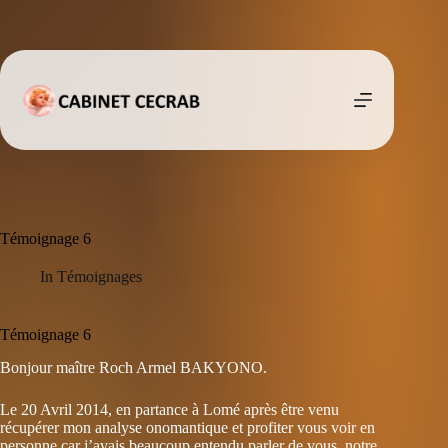
Passer
au
contenu
Témoignage 6
In
Témoignages
Témoignage 6
Bonjour maître Roch Armel BAKYONO.
Le 20 Avril 2014, en partance à Lomé après être venu
récupérer mon analyse onomantique et profiter vous voir en
personne car j’avais beaucoup entendu parler de vous, notre