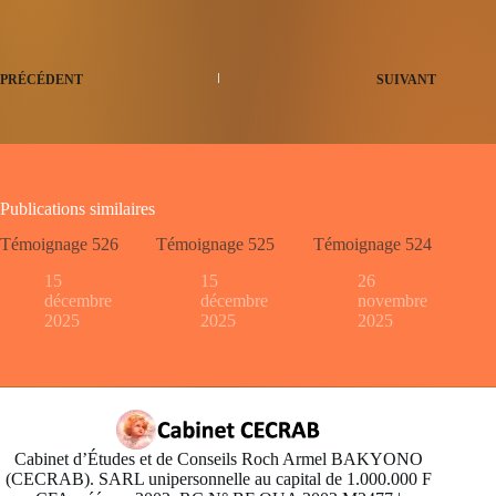
PRÉCÉDENT
SUIVANT
Publications similaires
Témoignage 526
Témoignage 525
Témoignage 524
15
15
26
décembre
décembre
novembre
2025
2025
2025
Cabinet d’Études et de Conseils Roch Armel BAKYONO
(CECRAB). SARL unipersonnelle au capital de 1.000.000 F