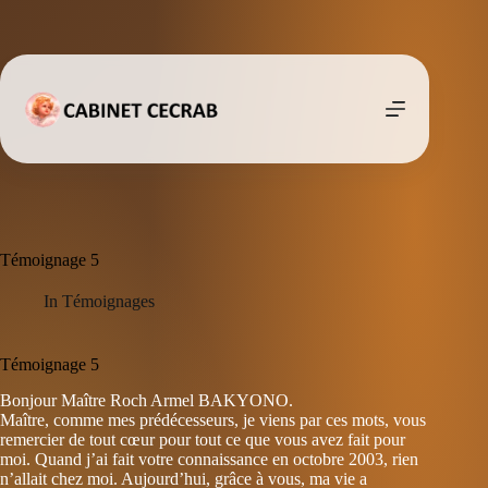
Passer
au
contenu
Témoignage 5
In
Témoignages
Témoignage 5
Bonjour Maître Roch Armel BAKYONO.
Maître, comme mes prédécesseurs, je viens par ces mots, vous
remercier de tout cœur pour tout ce que vous avez fait pour
moi. Quand j’ai fait votre connaissance en octobre 2003, rien
n’allait chez moi. Aujourd’hui, grâce à vous, ma vie a