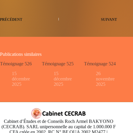
PRÉCÉDENT
SUIVANT
Publications similaires
Témoignage 526
Témoignage 525
Témoignage 524
15
15
26
décembre
décembre
novembre
2025
2025
2025
Cabinet d’Études et de Conseils Roch Armel BAKYONO
(CECRAB). SARL unipersonnelle au capital de 1.000.000 F
CFA créée en 2002, RC N° BF OUA 2002 M2477 |