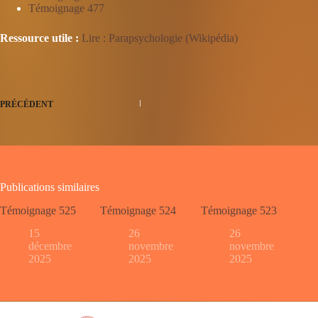
Témoignage 477
Ressource utile :
Lire : Parapsychologie (Wikipédia)
PRÉCÉDENT
Publications similaires
Témoignage 525
Témoignage 524
Témoignage 523
15
26
26
décembre
novembre
novembre
2025
2025
2025