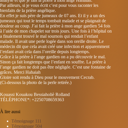
analysé et que je fais la prière à mon ange Hahaiah.
Par ailleurs, si je vous écrit c’est pour vous raconter les
bienfaits de la prière angélique.
En effet je suis père de jumeaux de 07 ans. Et il y a un des
jumeaux qui tout le temps tombait malade et se plaignait de
douleur au coup. J’ai fait la prière à mon ange gardien 54 fois
à l’aide de mon chapelet sur trois jours. Une fois à l’hôpital on
a finalement trouvé le mal sournois qui rendait l’enfant
malade. Il avait une perle logée dans son oreille droite. Le
médecin dit que cela avait créé une infection et apparemment
l’enfant avait cela dans l’oreille depuis longtemps.
Grâce à la prière à l’ange gardien on a pu découvrir le mal.
Sinon ça fait longtemps que l’enfant en souffre. La prière à
l’ange gardien ne doit pas être négligée. C’est une fontaine de
grâces. Merci Hahaiah
Gloire soit rendu à Dieu pour le mouvement Cecrab.
(Ci-dessous la photo de la perle retirée.)
Kouassi Kouakou Bessiaholiè Rolland
TÉLÉPHONE*: +2250708659363
À lire aussi
Témoignage 111
Témoignage 504