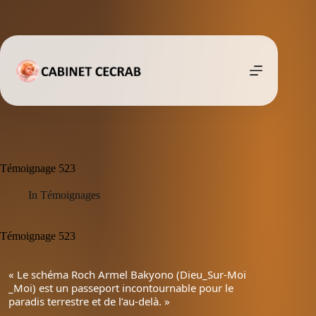
Passer
au
contenu
Témoignage 523
In
Témoignages
Témoignage 523
« Le schéma Roch Armel Bakyono (Dieu_Sur-Moi
_Moi) est un passeport incontournable pour le
paradis terrestre et de l’au-delà. »