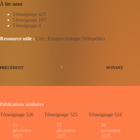
À lire aussi
Témoignage 425
Témoignage 167
Témoignage 4
Ressource utile :
Lire : Parapsychologie (Wikipédia)
PRÉCÉDENT
SUIVANT
Publications similaires
Témoignage 526
Témoignage 525
Témoignage 524
15
15
26
décembre
décembre
novembre
2025
2025
2025