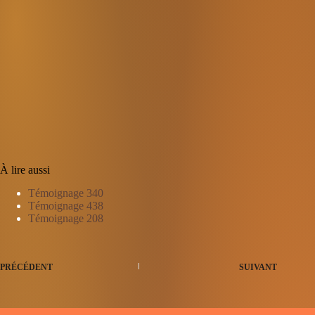
À lire aussi
Témoignage 340
Témoignage 438
Témoignage 208
PRÉCÉDENT
SUIVANT