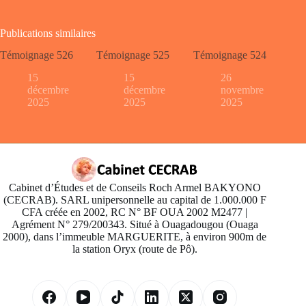
Publications similaires
Témoignage 526
Témoignage 525
Témoignage 524
15
15
26
décembre
décembre
novembre
2025
2025
2025
Cabinet d’Études et de Conseils Roch Armel BAKYONO
(CECRAB). SARL unipersonnelle au capital de 1.000.000 F
CFA créée en 2002, RC N° BF OUA 2002 M2477 |
Agrément N° 279/200343. Situé à Ouagadougou (Ouaga
2000), dans l’immeuble MARGUERITE, à environ 900m de
la station Oryx (route de Pô).