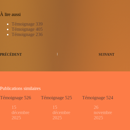
À lire aussi
Témoignage 339
Témoignage 405
Témoignage 236
PRÉCÉDENT
SUIVANT
Publications similaires
Témoignage 526
Témoignage 525
Témoignage 524
15
15
26
décembre
décembre
novembre
2025
2025
2025