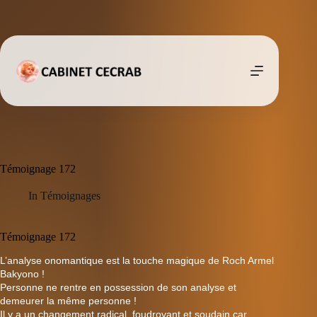
Passer
au
contenu
Témoignage 172
In
Témoignages
Témoignage 172
L’analyse onomantique est la touche magique de Roch Armel
Bakyono !
Personne ne rentre en possession de son analyse et
demeurer la même personne !
Il y a un changement radical, foudroyant et soudain car