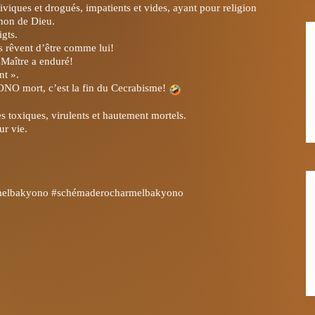
viques et drogués, impatients et vides, ayant pour religion
 non de Dieu.
gts.
s rêvent d’être comme lui!
e Maître a enduré!
nt ».
ONO mort, c’est la fin du Cecrabisme!
rès toxiques, virulents et hautement mortels.
ur vie.
melbakyono
#schémaderocharmelbakyono