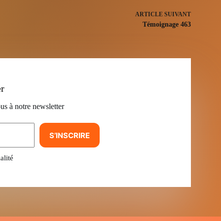
ARTICLE
SUIVANT
Témoignage 463
er
us à notre newsletter
S’INSCRIRE
alité