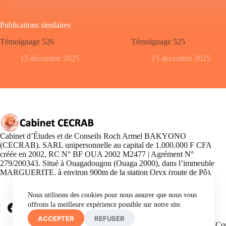
Publications similaires
Témoignage 526
Témoignage 525
15 décembre 2025
15 décembre 2025
Cabinet d’Études et de Conseils Roch Armel BAKYONO
(CECRAB). SARL unipersonnelle au capital de 1.000.000 F CFA
créée en 2002, RC N° BF OUA 2002 M2477 | Agrément N°
279/200343. Situé à Ouagadougou (Ouaga 2000), dans l’immeuble
MARGUERITE, à environ 900m de la station Oryx (route de Pô).
Nous utilisons des cookies pour nous assurer que nous vous
offrons la meilleure expérience possible sur notre site.
ACCEPTER
REFUSER
Co