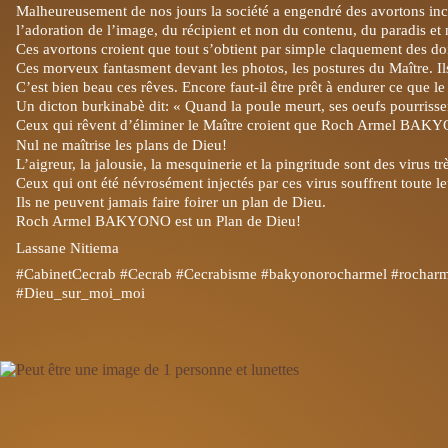
Malheureusement de nos jours la société a
engendré des avortons inci
l’adoration de l’image, du récipient et non du contenu, du paradis et
Ces avortons croient que tout s’obtient par simple claquement des doi
Ces morveux fantasment devant les photos, les postures du Maître. Il
C’est bien beau ces rêves. Encore faut-il être prêt à endurer ce que l
Un dicton burkinabè dit: « Quand la poule meurt, ses oeufs pourrisse
Ceux qui rêvent d’éliminer le Maître croient que Roch Armel BAKY
Nul ne maîtrise les plans de Dieu!
L’aigreur, la jalousie, la mesquinerie et la pingritude sont des virus t
Ceux qui ont été névrosément injectés par ces virus souffrent toute le
Ils ne peuvent jamais faire foirer un plan de Dieu.
Roch Armel BAKYONO est un Plan de Dieu!
Lassane Nitiema
#CabinetCecrab
#Cecrab
#Cecrabisme
#bakyonorocharmel
#rochar
#Dieu_sur_moi_moi