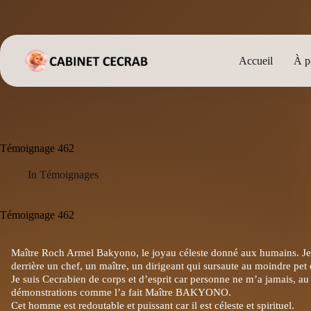
Passer
au
contenu
Accueil
À p
Témoignage 462
In
Témoignages
Témoignage 462
Maître Roch Armel Bakyono, le joyau céleste donné aux humains. Je ne
derrière un chef, un maître, un dirigeant qui sursaute au moindre pet 
Je suis Cecrabien de corps et d’esprit car personne ne m’a jamais, a
démonstrations comme l’a fait Maître BAKYONO.
Cet homme est redoutable et puissant car il est céleste et spirituel.