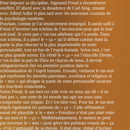
Pour imposer sa discipline, Sigmund Freud a énormément
souffert. D’abord avec la dissidence de Carl Jung, ensuite
avec Alfred Adler et plus tard avec les nouveaux courants de
la psychologie moderne.
Pourtant, comme je l’ai intuitivement remarqué, Il aurait suffi à
Freud d’inverser son schéma de l’inconscient pour que le tour
soit joué. Je crois que c’est son athéisme qui l’a perdu. Dans
son schéma, il a placé le « ça » qu’il définit comme étant la
partie la plus obscure et la plus impénétrable de notre
personnalité, tout en bas de l’esprit humain. Selon moi, c’est
sa plus grande erreur. En vérité le « ça » est l’étincelle Divine,
c’est-à-dire la part de Dieu en chacun de nous, il devrait
obligatoirement être en première position dans la
schématisation de l’esprit humain. Ensuite, viennent le sur-moi
qui représente les interdits parentaux, sociétaux et religieux et
le « moi » qui désigne la partie de notre personnalité assurant
les fonctions conscientes.
Selon Freud, le sur-moi est cette voix en nous qui dit « il ne
faut pas », une sorte de loi morale qui agit sur nous sans
comprendre son origine. Et c’est bien vrai. Pour lui, le sur-moi
régule également les pulsions du « ça ». Cette affirmation
aurait été plausible si le « moi » Freudien n’était pas situé entre
le sur-moi et le « ça ». Mathématiquement, le surmoi ne peut
pas traverser le « moi » pour gérer des pulsions venant du « ça
» d’où l’ambiguïté de sa théorie. Il était donc obligé d’inclure