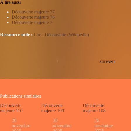
À lire aussi
Découverte majeure 77
Découverte majeure 76
Découverte majeure 7
Ressource utile :
Lire : Découverte (Wikipédia)
SUIVANT
Publications similaires
Découverte
Découverte
Découverte
majeure 110
majeure 109
majeure 108
26
26
26
novembre
novembre
novembre
2025
2025
2025