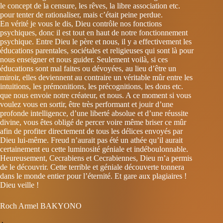
le concept de la censure, les rêves, la libre association etc.
pour tenter de rationaliser, mais c’était peine perdue.
En vérité je vous le dis, Dieu contrôle nos fonctions
psychiques, donc il est tout en haut de notre fonctionnement
psychique. Entre Dieu le père et nous, il y a effectivement les
éducations parentales, sociétales et religieuses qui sont là pour
nous enseigner et nous guider. Seulement voilà, si ces
éducations sont mal faites ou dévoyées, au lieu d’être un
miroir, elles deviennent au contraire un véritable mûr entre les
intuitions, les prémonitions, les précognitions, les dons etc.
que nous envoie notre créateur, et nous. A ce moment si vous
voulez vous en sortir, être très performant et jouir d’une
profonde intelligence, d’une liberté absolue et d’une réussite
divine, vous êtes obligé de percer voire même briser ce mûr
afin de profiter directement de tous les délices envoyés par
Dieu lui-même. Freud n’aurait pas été un athée qu’il aurait
certainement eu cette luminosité géniale et indéboulonnable.
Heureusement, Cecrabiens et Cecrabiennes, Dieu m’a permis
de le découvrir. Cette terrible et géniale découverte tonnera
dans le monde entier pour l’éternité. Et gare aux plagiaires !
Dieu veille !
Roch Armel BAKYONO