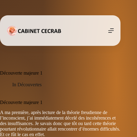
Passer
au
contenu
Découverte majeure 1
In
Découvertes
Découverte majeure 1
A ma première, après lecture de la théorie freudienne de
l’inconscient, j’ai immédiatement décelé des incohérences et
des insuffisances. Je savais donc que tôt ou tard cette théorie
pourtant révolutionnaire allait rencontrer d’énormes difficultés.
Et ce fût le cas en effet.