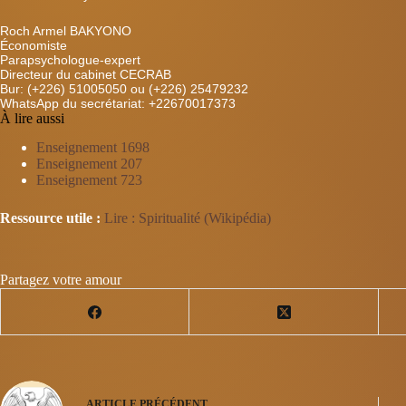
Roch Armel BAKYONO
Économiste
Parapsychologue-expert
Directeur du cabinet CECRAB
Bur: (+226) 51005050 ou (+226) 25479232
WhatsApp du secrétariat: +22670017373
À lire aussi
Enseignement 1698
Enseignement 207
Enseignement 723
Ressource utile :
Lire : Spiritualité (Wikipédia)
Partagez votre amour
ARTICLE
PRÉCÉDENT