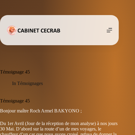
Passer
au
contenu
Témoignage 45
In
Témoignages
Témoignage 45
Bonjour maître Roch Armel BAKYONO ;
Du 1er Avril (Jour de la réception de mon analyse) à nos jours
30 Mai. D’abord sur la route d’un de mes voyages, le
chauffeur d’un car que nous avons croisé, refusa de donner la