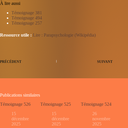
À lire aussi
Témoignage 381
Témoignage 494
Témoignage 257
Ressource utile :
Lire : Parapsychologie (Wikipédia)
PRÉCÉDENT
SUIVANT
Publications similaires
Témoignage 526
Témoignage 525
Témoignage 524
15
15
26
décembre
décembre
novembre
2025
2025
2025