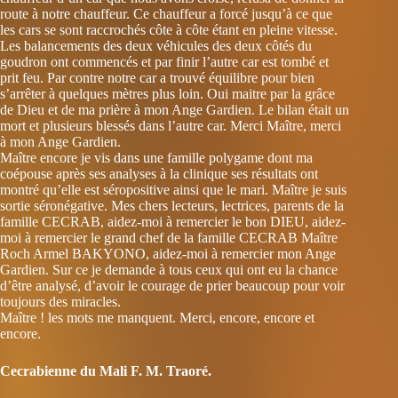
route à notre chauffeur. Ce chauffeur a forcé jusqu’à ce que
les cars se sont raccrochés côte à côte étant en pleine vitesse.
Les balancements des deux véhicules des deux côtés du
goudron ont commencés et par finir l’autre car est tombé et
prit feu. Par contre notre car a trouvé équilibre pour bien
s’arrêter à quelques mètres plus loin. Oui maitre par la grâce
de Dieu et de ma prière à mon Ange Gardien. Le bilan était un
mort et plusieurs blessés dans l’autre car. Merci Maître, merci
à mon Ange Gardien.
Maître encore je vis dans une famille polygame dont ma
coépouse après ses analyses à la clinique ses résultats ont
montré qu’elle est séropositive ainsi que le mari. Maître je suis
sortie séronégative. Mes chers lecteurs, lectrices, parents de la
famille CECRAB, aidez-moi à remercier le bon DIEU, aidez-
moi à remercier le grand chef de la famille CECRAB Maître
Roch Armel BAKYONO, aidez-moi à remercier mon Ange
Gardien. Sur ce je demande à tous ceux qui ont eu la chance
d’être analysé, d’avoir le courage de prier beaucoup pour voir
toujours des miracles.
Maître ! les mots me manquent. Merci, encore, encore et
encore.
Cecrabienne du Mali F. M. Traoré.