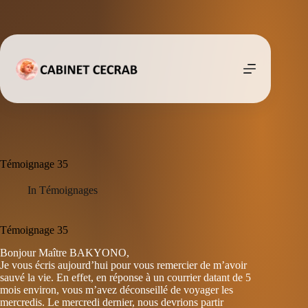
Passer
au
contenu
Témoignage 35
In
Témoignages
Témoignage 35
Bonjour Maître BAKYONO,
Je vous écris aujourd’hui pour vous remercier de m’avoir
sauvé la vie. En effet, en réponse à un courrier datant de 5
mois environ, vous m’avez déconseillé de voyager les
mercredis. Le mercredi dernier, nous devrions partir