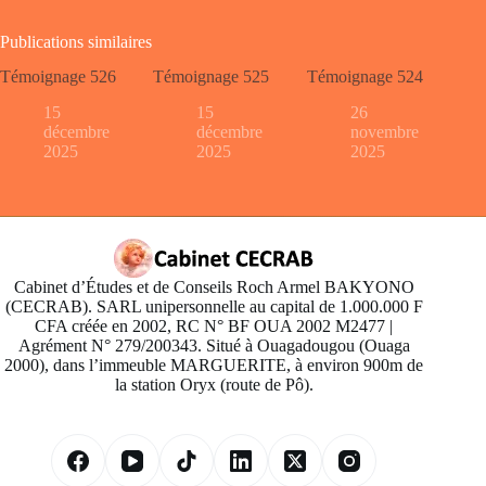
Publications similaires
Témoignage 526
Témoignage 525
Témoignage 524
15
15
26
décembre
décembre
novembre
2025
2025
2025
Cabinet d’Études et de Conseils Roch Armel BAKYONO
(CECRAB). SARL unipersonnelle au capital de 1.000.000 F
CFA créée en 2002, RC N° BF OUA 2002 M2477 |
Agrément N° 279/200343. Situé à Ouagadougou (Ouaga
2000), dans l’immeuble MARGUERITE, à environ 900m de
la station Oryx (route de Pô).