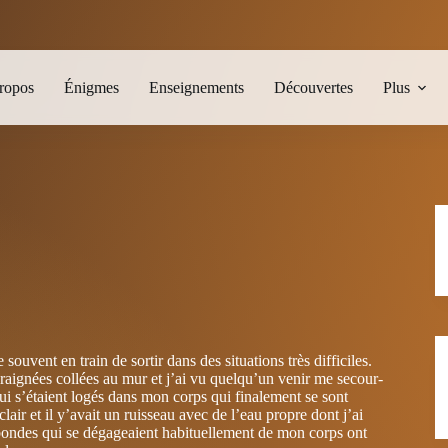
ropos
Énigmes
Enseignements
Découvertes
Plus
souvent en train de sortir dans des situations très difficiles.
araignées collées au mur et j’ai vu quelq­u’un venir me secour­
ui s’ét­aient logés dans mon corps qui finalement se sont
ir et il y’avait un ruisseau avec de l’­eau propre dont j’ai
éabondes qui se dégageaient habituellement de mon cor­ps ont