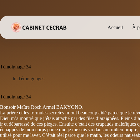
Passer
au
contenu
Accueil
À p
Témoignage 34
In
Témoignages
Témoignage 34
Bonsoir Maître Roch Armel BAKYONO,
La prière et les formules secrètes m’ont beau­coup aidé parce que je rêve 
Dieu m’a montré que j’étais attaché par des files d’araignées. Pleins d’
ir et débarrassé de ces pièges. Ensuite c’était des crapauds maléfiques q
échappés de mon corps parce que je me suis vu dans un milieu propre, cl­a
utilisé pour me lav­er. C’était réel parce que le matin, les odeurs naus