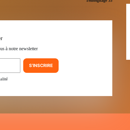
Témoignage 35
er
us à notre newsletter
S’INSCRIRE
alité