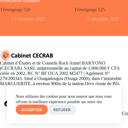
Publications similaires
Témoignage 526
Témoignage 525
15 décembre 2025
15 décembre 2025
Cabinet d’Études et de Conseils Roch Armel BAKYONO
(CECRAB). SARL unipersonnelle au capital de 1.000.000 F CFA
créée en 2002, RC N° BF OUA 2002 M2477 | Agrément N°
279/200343. Situé à Ouagadougou (Ouaga 2000), dans l’immeuble
MARGUERITE, à environ 900m de la station Oryx (route de Pô).
Nous utilisons des cookies pour nous assurer que nous vous
offrons la meilleure expérience possible sur notre site.
ACCEPTER
REFUSER
Co