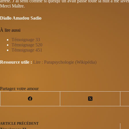
arrêté. J’ai senti comme si quelq­u’un avait passé toute la nuit à me laver
Merci Maître.
Diallo Amadou Sadio
À lire aussi
Témoignage 33
Témoignage 520
Témoignage 451
Ressource utile :
Lire : Parapsychologie (Wikipédia)
Partagez votre amour
ARTICLE
PRÉCÉDENT