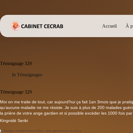
Passer
au
contenu
Accueil
À p
Témoignage 329
In
Témoignages
Témoignage 329
Moi on me traite de tout, car aujourd’hui ça fait 1an 3mois que je prat
qu’aucune maladie ne me résiste. Je suis à plus de 200 malades guéris
la prière de votre ange gardien et si possible excéder les 1000 fois 
Kingnidé Seriki