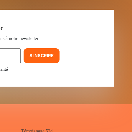
er
us à notre newsletter
S’INSCRIRE
alité
Témoignage 524