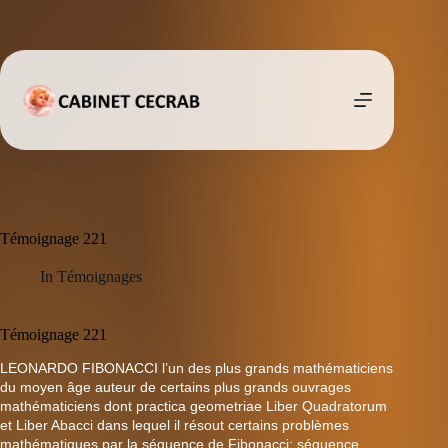
Passer
au
contenu
Témoignage 221
In
Témoignages
Témoignage 221
LEONARDO FIBONACCI l’un des plus grands mathématiciens
du moyen âge auteur de certains plus grands ouvrages
mathématiciens dont practica geometriae Liber Quadratorum
et Liber Abacci dans lequel il résout certains problèmes
mathématiques par la séquence de Fibonacci; séquence