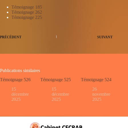
Témoignage 185
Témoignage 262
Témoignage 225
PRÉCÉDENT
SUIVANT
Publications similaires
Témoignage 526
Témoignage 525
Témoignage 524
15
15
26
décembre
décembre
novembre
2025
2025
2025