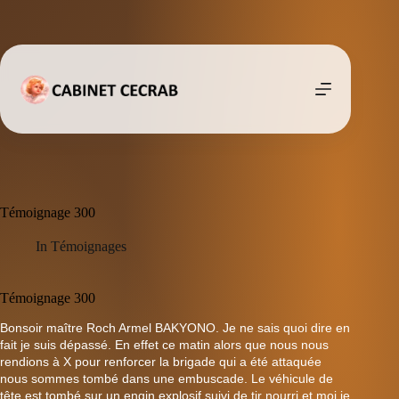
Passer
au
contenu
Témoignage 300
In
Témoignages
Témoignage 300
Bonsoir maître Roch Armel BAKYONO. Je ne sais quoi dire en
fait je suis dépassé. En effet ce matin alors que nous nous
rendions à X pour renforcer la brigade qui a été attaquée
nous sommes tombé dans une embuscade. Le véhicule de
tête est tombé sur un engin explosif suivi de tir nourri et moi je