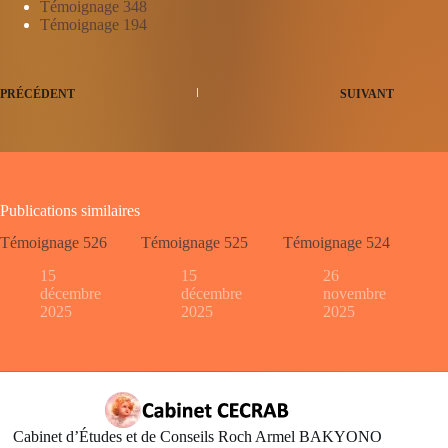
Témoignage 348
Témoignage 194
PRÉCÉDENT
SUIVANT
Publications similaires
Témoignage 526
Témoignage 525
Témoignage 524
15
15
26
décembre
décembre
novembre
2025
2025
2025
Cabinet d’Études et de Conseils Roch Armel BAKYONO