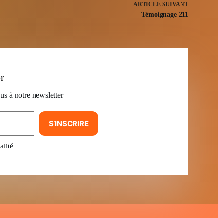
ARTICLE
SUIVANT
Témoignage 211
er
us à notre newsletter
S’INSCRIRE
alité