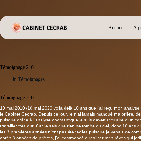
Passer
au
contenu
Accueil
À p
Témoignage 210
In
Témoignages
Témoignage 210
10 mai 2010 /10 mai 2020 voilà déjà 10 ans que j’ai reçu mon analyse
le Cabinet Cecrab. Depuis ce jour, je n’ai jamais manqué ma prière, dep
puisque grâce à l’analyse onomantique je suis devenu titulaire d’un com
travailler très dur. Car je sais que rien ne tombe du ciel, donc 10 ans
les 3 premières années n’ont pas été faciles puisque je venais de comm
après 3 années de prières, j’ai commencé à réaliser mes rêves qui jadi