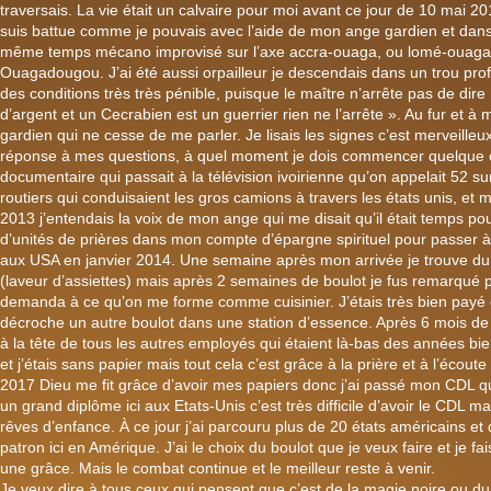
traversais. La vie était un calvaire pour moi avant ce jour de 10 mai
suis battue comme je pouvais avec l’aide de mon ange gardien et dans l
même temps mécano improvisé sur l’axe accra-ouaga, ou lomé-ouaga, j
Ouagadougou. J’ai été aussi orpailleur je descendais dans un trou pro
des conditions très très pénible, puisque le maître n’arrête pas de dir
d’argent et un Cecrabien est un guerrier rien ne l’arrête ». Au fur et 
gardien qui ne cesse de me parler. Je lisais les signes c’est merveilleux
réponse à mes questions, à quel moment je dois commencer quelque chos
documentaire qui passait à la télévision ivoirienne qu’on appelait 52 
routiers qui conduisaient les gros camions à travers les états unis, et moi
2013 j’entendais la voix de mon ange qui me disait qu’il était temps po
d’unités de prières dans mon compte d’épargne spirituel pour passer à
aux USA en janvier 2014. Une semaine après mon arrivée je trouve d
(laveur d’assiettes) mais après 2 semaines de boulot je fus remarqué par
demanda à ce qu’on me forme comme cuisinier. J’étais très bien payé et
décroche un autre boulot dans une station d’essence. Après 6 mois de 
à la tête de tous les autres employés qui étaient là-bas des années bie
et j’étais sans papier mais tout cela c’est grâce à la prière et à l’écou
2017 Dieu me fit grâce d’avoir mes papiers donc j’ai passé mon CDL qui
un grand diplôme ici aux Etats-Unis c’est très difficile d’avoir le CDL mai
rêves d’enfance. À ce jour j’ai parcouru plus de 20 états américains e
patron ici en Amérique. J’ai le choix du boulot que je veux faire et je fa
une grâce. Mais le combat continue et le meilleur reste à venir.
Je veux dire à tous ceux qui pensent que c’est de la magie noire ou d