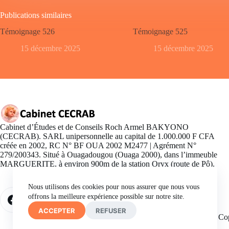
Publications similaires
Témoignage 526
Témoignage 525
15 décembre 2025
15 décembre 2025
Cabinet d’Études et de Conseils Roch Armel BAKYONO
(CECRAB). SARL unipersonnelle au capital de 1.000.000 F CFA
créée en 2002, RC N° BF OUA 2002 M2477 | Agrément N°
279/200343. Situé à Ouagadougou (Ouaga 2000), dans l’immeuble
MARGUERITE, à environ 900m de la station Oryx (route de Pô).
Nous utilisons des cookies pour nous assurer que nous vous
offrons la meilleure expérience possible sur notre site.
ACCEPTER
REFUSER
Co