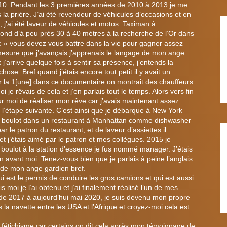
 2010. Pendant les 3 premières années de 2010 à 2013 je me
a prière. J’ai été revendeur de véhicules d’occasions et en
’ai été laveur de véhicules et motos. Taximan à
fond d’à peu près 30 à 40 mètres à la recherche de l’Or dans
e : « vous devez vous battre dans la vie pour gagner assez
à mesure que j’avançais j’apprenais le langage de mon ange
 j’arrive quelque fois à sentir sa présence, j’entends la
e. Bref quand j’étais encore tout petit il y avait un
sur la 1[une] dans ce documentaire on montrait des chauffeurs
 je rêvais de cela et j’en parlais tout le temps. Alors vers fin
ur moi de réaliser mon rêve car j’avais maintenant assez
 l’étape suivante. C’est ainsi que je débarque à New York
u boulot dans un restaurant à Manhattan comme dishwasher
 le patron du restaurant, et de laveur d’assiettes il
 j’étais aimé par le patron et mes collègues. 2015 je
boulot à la station d’essence je fus nommé manager. J’étais
n avant moi. Tenez-vous bien que je parlais à peine l’anglais
te de mon ange gardien bref.
 est le permis de conduire les gros camions et qui est aussi
s moi je l’ai obtenu et j’ai finalement réalisé l’un de mes
t de 2017 à aujourd’hui mai 2020, je suis devenu mon propre
is la navette entre les USA et l’Afrique et croyez-moi cela est
u fétichisme car certains on dit cela après mon témoignage de