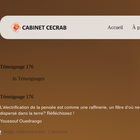
Passer
au
contenu
Accueil
À p
Témoignage 176
In
Témoignages
Témoignage 176
L’électrification de la pensée est comme une raffinerie, un filtre d’où 
dispersé dans la terre? Réfléchissez !
Youssouf Ouedraogo