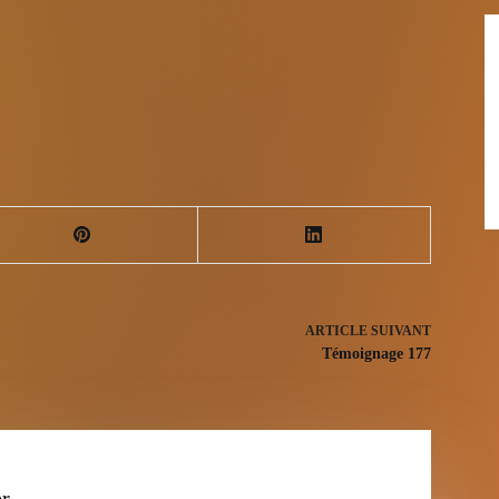
ARTICLE
SUIVANT
Témoignage 177
er