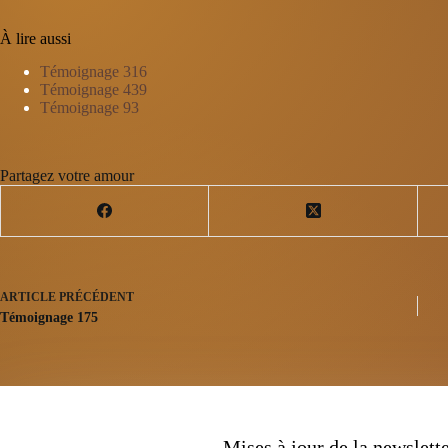
À lire aussi
Témoignage 316
Témoignage 439
Témoignage 93
Partagez votre amour
ARTICLE
PRÉCÉDENT
Témoignage 175
Mises à jour de la newslett