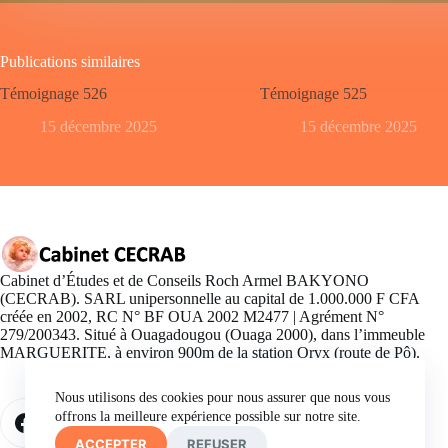
Publications similaires
Témoignage 526
Témoignage 525
15 décembre 2025
15 décembre 2025
Cabinet d’Études et de Conseils Roch Armel BAKYONO
(CECRAB). SARL unipersonnelle au capital de 1.000.000 F CFA
créée en 2002, RC N° BF OUA 2002 M2477 | Agrément N°
279/200343. Situé à Ouagadougou (Ouaga 2000), dans l’immeuble
MARGUERITE, à environ 900m de la station Oryx (route de Pô).
Nous utilisons des cookies pour nous assurer que nous vous
offrons la meilleure expérience possible sur notre site.
ACCEPTER
REFUSER