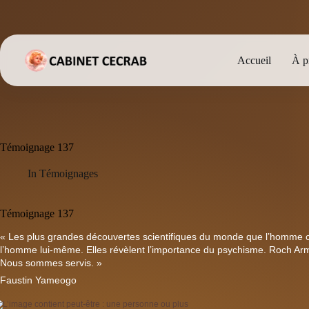
Passer
au
contenu
Accueil
À p
Témoignage 137
In
Témoignages
Témoignage 137
« Les plus grandes découvertes scientifiques du monde que l’homme
l’homme lui-même. Elles révèlent l’importance du psychisme. Roch Ar
Nous sommes servis. »
Faustin Yameogo