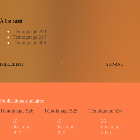
À lire aussi
Témoignage 290
Témoignage 214
Témoignage 366
PRÉCÉDENT
SUIVANT
Publications similaires
Témoignage 526
Témoignage 525
Témoignage 524
15
15
26
décembre
décembre
novembre
2025
2025
2025