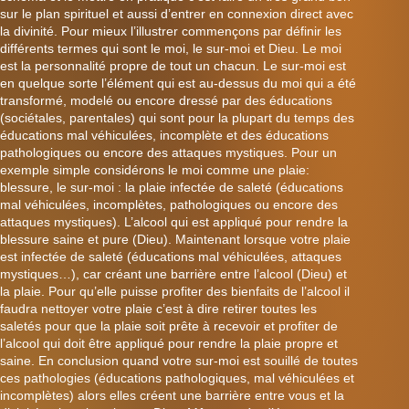
sur le plan spirituel et aussi d’entrer en connexion direct avec
la divinité. Pour mieux l’illustrer commençons par définir les
différents termes qui sont le moi, le sur-moi et Dieu. Le moi
est
la personnalité propre de tout un chacun. Le sur-moi est
en quelque sorte l’élément qui est au-dessus du moi qui a été
transformé, modelé ou encore dressé par des éducations
(sociétales, parentales) qui sont pour la plupart du temps des
éducations mal véhiculées, incomplète et des éducations
pathologiques ou encore des attaques mystiques. Pour un
exemple simple considérons le moi comme une plaie:
blessure, le sur-moi : la plaie infectée de saleté (éducations
mal véhiculées, incomplètes, pathologiques ou encore des
attaques mystiques). L’alcool qui est appliqué pour rendre la
blessure saine et pure (Dieu). Maintenant lorsque votre plaie
est infectée de saleté (éducations mal véhiculées, attaques
mystiques…), car créant une barrière entre l’alcool (Dieu) et
la plaie. Pour qu’elle puisse profiter des bienfaits de l’alcool il
faudra nettoyer votre plaie c’est à dire retirer toutes les
saletés pour que la plaie soit prête à recevoir et profiter de
l’alcool qui doit être appliqué pour rendre la plaie propre et
saine. En conclusion quand votre sur-moi est souillé de toutes
ces pathologies (éducations pathologiques, mal véhiculées et
incomplètes) alors elles créent une barrière entre vous et la