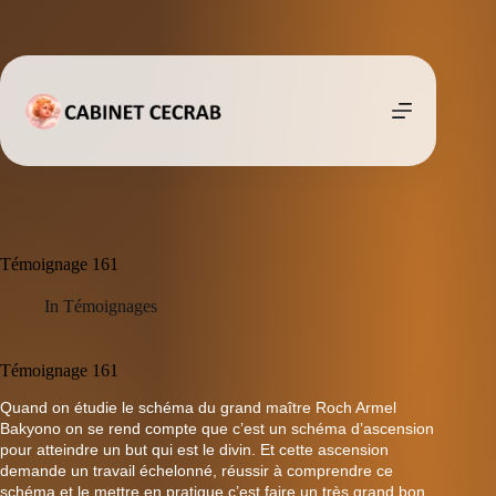
Passer
au
contenu
Témoignage 161
In
Témoignages
Témoignage 161
Quand on étudie le schéma du grand maître Roch Armel
Bakyono on se rend compte que c’est un schéma d’ascension
pour atteindre un but qui est le divin. Et cette ascension
demande un travail échelonné, réussir à comprendre ce
schéma et le mettre en pratique c’est faire un très grand bon