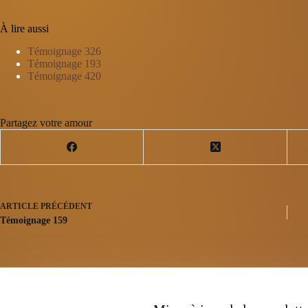
À lire aussi
Témoignage 326
Témoignage 193
Témoignage 420
Partagez votre amour
ARTICLE
PRÉCÉDENT
Témoignage 159