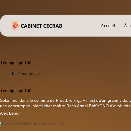
Passer
au
contenu
Accueil
À p
Témoignage 160
In
Témoignages
Témoignage 160
Selon moi dans le schéma de Freud, le « ça » n’est qu’un grand vide, v
une catastrophe. Merci cher maître Roch Armel BAKYONO d’avoir rétabli
Alex Lenoir