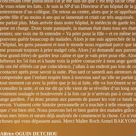
concernant cette publication car je me suis dit que c’est trop facile cette 
Je vous relate les faits. : Je suis la SP d’un Directeur d’un hôpital de la
enterrement d’un collègue. De retour au centre, alors que je m’apprêtai
petite fille d’au moins 4 ans qui se lamentait et criait car très angoissée.
ne parlait plus. Mais arrivée dans notre hôpital, le médecin de garde les 
prise en charge. Donc toute paniquée, la maman était dans tous ses états 
rentrer, une voix me fit entendre « Va prier pour la fille » et en même
pouvons guérir beaucoup de malades. Alors je me suis approchée de la fil
l’hôpital, les gens passaient et tout le monde nous regardait parce que 
me poussait toujours à prier malgré cela. Alors j’ai demandé aux parents
leur grand-frère) de garder leur calme et que je vais prier pour elle. Alors
hébreux les 54 fois et à haute voix la prière consacrée à mon ange gardie
ils ont été référés car par coïncidence, j’allais à un endroit pas loin de 
contacter après pour savoir la suite. Plus tard ce samedi aux alentours d
comprendre que l’enfant respire bien à nouveau sauf qu’elle ne parlait pa
tout moment car avec la prière que je lui ai faite, elle va forcément se r
connaître la suite, et on me dit qu’elle vient de se réveiller d’un long s
vraiment soulagée et bouleversée à la fois car je n’arrivais pas à croire 
ange gardien. J’ai donc promis aux parents de passer les voir ce lundi s
revoir. Vraiment cette histoire personnelle m’a touchée à telle enseigne 
que c’est bien réel. Nous pouvons bel et bien guérir des malades grâce 
tous mes frères et sœurs déjà analysés de commencer la chose. Ce n’est 
choses qui vous dépassent aussi. Merci Maître Roch Armel BAKYONO p
Alfrice OGUIN DETCHOU