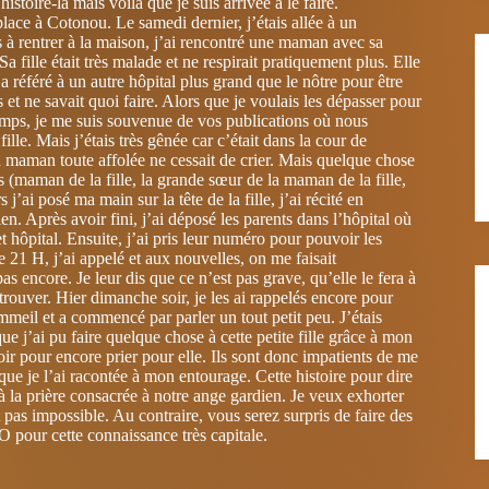
histoire-là mais voilà que je suis arrivée à le faire.
 place à Cotonou. Le samedi dernier, j’étais allée à un
s à rentrer à la maison, j’ai rencontré une maman avec sa
 Sa fille était très malade et ne respirait pratiquement plus. Elle
a référé à un autre hôpital plus grand que le nôtre pour être
et ne savait quoi faire. Alors que je voulais les dépasser pour
 temps, je me suis souvenue de vos publications où nous
le. Mais j’étais très gênée car c’était dans la cour de
la maman toute affolée ne cessait de crier. Mais quelque chose
 (maman de la fille, la grande sœur de la maman de la fille,
 j’ai posé ma main sur la tête de la fille, j’ai récité en
n. Après avoir fini, j’ai déposé les parents dans l’hôpital où
cet hôpital. Ensuite, j’ai pris leur numéro pour pouvoir les
e 21 H, j’ai appelé et aux nouvelles, on me faisait
s encore. Je leur dis que ce n’est pas grave, qu’elle le fera à
etrouver. Hier dimanche soir, je les ai rappelés encore pour
ommeil et a commencé par parler un tout petit peu. J’étais
que j’ai pu faire quelque chose à cette petite fille grâce à mon
oir pour encore prier pour elle. Ils sont donc impatients de me
que je l’ai racontée à mon entourage. Cette histoire pour dire
à la prière consacrée à notre ange gardien. Je veux exhorter
pas impossible. Au contraire, vous serez surpris de faire des
our cette connaissance très capitale.