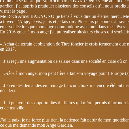
Comment se fait-il que Me Roch Armel BAKYONO sache autant de chos
gardien, j’ai appris à pratiquer plusieurs des conseils qu’il nous prodig
visiter la page .
Me Roch Armel BAKYONO, je tiens à vous dire un éternel merci. Merci
à travers l’Ange, je vis, je ris et je fais rire. Plusieurs personnes à trave
émerveillée lorsque mon ange communique avec moi dans mes rêves.
En 2016 grâce à mon ange j’ai pu réaliser plusieurs choses qui semblaien
– Achat de terrain et obtention de Titre foncier je crois fermement qu
en 2017.
– J’ai reçu une augmentation de salaire dans une société en crise où on 
– Grâce à mon ange, mon petit frère a fait son voyage pour l’Europe (a
– J’ai eu des demandes en mariage ( aucun choix n’a encore été fait m
décider).
– J’ai pu avoir des opportunités d’affaires qui m’ont permis d’arrondir l
et de ma ville.
J’ai la paix, je ne force plus rien, la patience fait partir de mon quotidie
ce que me demande mon Ange Gardien.