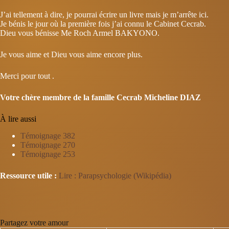
J’ai tellement à dire, je pourrai écrire un livre mais je m’arrête ici.
Je bénis le jour où la première fois j’ai connu le Cabinet Cecrab.
Dieu vous bénisse Me Roch Armel BAKYONO.
Je vous aime et Dieu vous aime encore plus.
Merci pour tout .
Votre chère membre de la famille Cecrab Micheline DIAZ
À lire aussi
Témoignage 382
Témoignage 270
Témoignage 253
Ressource utile :
Lire : Parapsychologie (Wikipédia)
Partagez votre amour