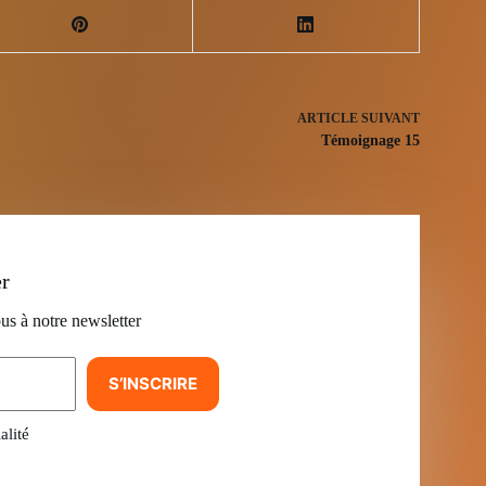
ARTICLE
SUIVANT
Témoignage 15
er
us à notre newsletter
S’INSCRIRE
alité