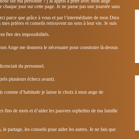
e sur ma personne ? j’ai appris à prier avec mon ange
ue chaque jour sur cette page. Je ne passe pas une journée sans
 parce que grâce à vous et par l’intermédiaire de mon Dieu
rs mes prières et conseils retrouvent un sens à leur vie. Je suis
t être des impossibilités.
e mon Ange me donnera le nécessaire pour construire là-dessus
licenciait du personnel.
près plusieurs échecs avant).
ais comme d’habitude je laisse le choix à mon ange de
es fins de mois et d’aider les pauvres orphelins de ma famille
n, le partage, les conseils pour aider les autres. Je ne fais que