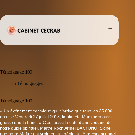
Passer
au
contenu
Témoignage 109
In
Témoignages
Témoignage 109
« Un événement cosmique qui n’arrive que tous les 35 000
ans : le Vendredi 27 juillet 2018, la planète Mars sera aussi
grosse que la Lune. » C’est aussi la date d’anniversaire de
notre guide spirituel, Maître Roch Armel BAKYONO. Signe
que notre Maître est vraiment un génie, un être exceptionnel.