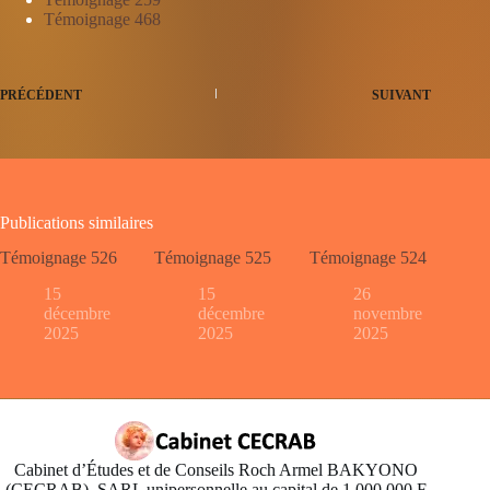
Témoignage 468
PRÉCÉDENT
SUIVANT
Publications similaires
Témoignage 526
Témoignage 525
Témoignage 524
15
15
26
décembre
décembre
novembre
2025
2025
2025
Cabinet d’Études et de Conseils Roch Armel BAKYONO
(CECRAB). SARL unipersonnelle au capital de 1.000.000 F