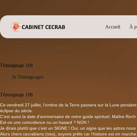
Passer
au
contenu
Accueil
À p
Témoignage 108
In
Témoignages
Témoignage 108
Ce vendredi 27 juillet, l’ombre de la Terre passera sur la Lune pendant 
éclipse du siècle.
C’est aussi la date d’anniversaire de notre guide spirituel, Maître R
Est-ce une coïncidence ou un hasard ? NON !
Je dirais plutôt que c’est un SIGNE ! Oui, un signe que les astres nous
Alors chers cecrabiens (nes), soyons prêts car l’histoire est en marche. 