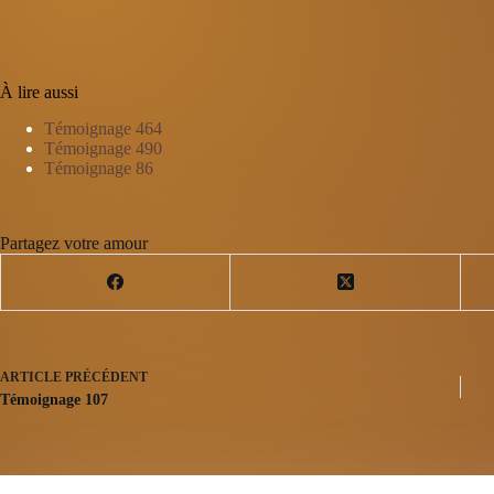
À lire aussi
Témoignage 464
Témoignage 490
Témoignage 86
Partagez votre amour
ARTICLE
PRÉCÉDENT
Témoignage 107