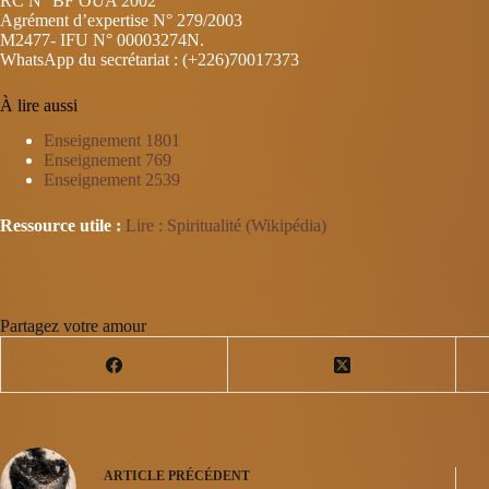
RC N° BF OUA 2002
Agrément d’expertise N° 279/2003
M2477- IFU N° 00003274N.
WhatsApp du secrétariat : (+226)70017373
À lire aussi
Enseignement 1801
Enseignement 769
Enseignement 2539
Ressource utile :
Lire : Spiritualité (Wikipédia)
Partagez votre amour
ARTICLE
PRÉCÉDENT