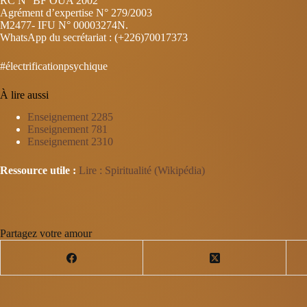
RC N° BF OUA 2002
Agrément d’expertise N° 279/2003
M2477- IFU N° 00003274N.
WhatsApp du secrétariat : (+226)70017373
#électrificationpsychique
À lire aussi
Enseignement 2285
Enseignement 781
Enseignement 2310
Ressource utile :
Lire : Spiritualité (Wikipédia)
Partagez votre amour