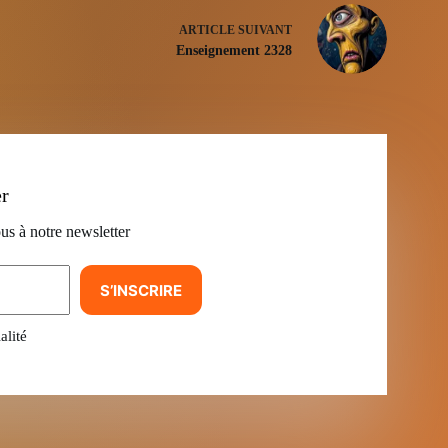
ARTICLE
SUIVANT
Enseignement 2328
er
us à notre newsletter
S’INSCRIRE
alité