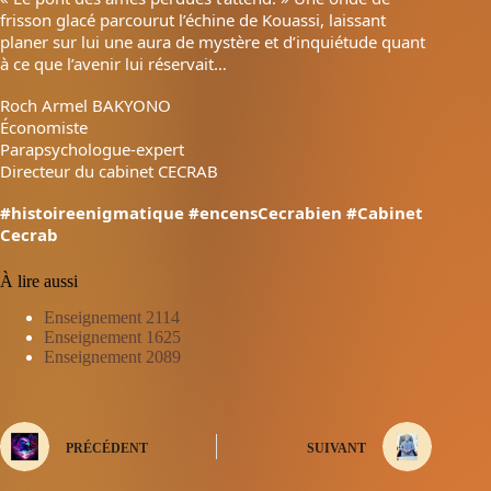
frisson glacé parcourut l’échine de Kouassi, laissant
planer sur lui une aura de mystère et d’inquiétude quant
à ce que l’avenir lui réservait…
Roch Armel BAKYONO
Économiste
Parapsychologue-expert
Directeur du cabinet CECRAB
#histoireenigmatique
#encensCecrabien
#Cabinet
Cecrab
À lire aussi
Enseignement 2114
Enseignement 1625
Enseignement 2089
PRÉCÉDENT
SUIVANT