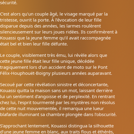
sécurité.
C’est alors qu’un couple âgé, le visage marqué par la
tristesse, ouvrit la porte. À l’évocation de leur fille
disparue depuis des années, les larmes roulèrent
silencieusement sur leurs joues ridées. Ils confirmèrent à
Kouassi que la jeune femme qu’il avait raccompagnée
était bel et bien leur fille défunte.
Le couple, visiblement très ému, lui révèle alors que
cette jeune fille était leur fille unique, décédée
tragiquement lors d’un accident de moto sur le Pont
Félix-Houphouët-Boigny plusieurs années auparavant.
Secoué par cette révélation sinistre et déconcertante,
Kouassi quitta la maison sans un mot, laissant derrière
lui un sentiment d’angoisse et de perplexité. En rentrant
chez lui, l’esprit tourmenté par les mystères non résolus
de cette nuit mouvementée, il remarqua une lueur
blafarde illuminant sa chambre plongée dans l’obscurité.
S’approchant lentement, Kouassi distingua la silhouette
d’une jeune femme en blanc, aux traits flous et éthérés,