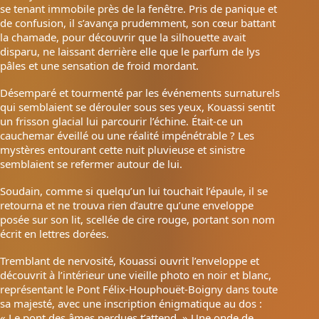
se tenant immobile près de la fenêtre. Pris de panique et
de confusion, il s’avança prudemment, son cœur battant
la chamade, pour découvrir que la silhouette avait
disparu, ne laissant derrière elle que le parfum de lys
pâles et une sensation de froid mordant.
Désemparé et tourmenté par les événements surnaturels
qui semblaient se dérouler sous ses yeux, Kouassi sentit
un frisson glacial lui parcourir l’échine. Était-ce un
cauchemar éveillé ou une réalité impénétrable ? Les
mystères entourant cette nuit pluvieuse et sinistre
semblaient se refermer autour de lui.
Soudain, comme si quelqu’un lui touchait l’épaule, il se
retourna et ne trouva rien d’autre qu’une enveloppe
posée sur son lit, scellée de cire rouge, portant son nom
écrit en lettres dorées.
Tremblant de nervosité, Kouassi ouvrit l’enveloppe et
découvrit à l’intérieur une vieille photo en noir et blanc,
représentant le Pont Félix-Houphouët-Boigny dans toute
sa majesté, avec une inscription énigmatique au dos :
« Le pont des âmes perdues t’attend. » Une onde de