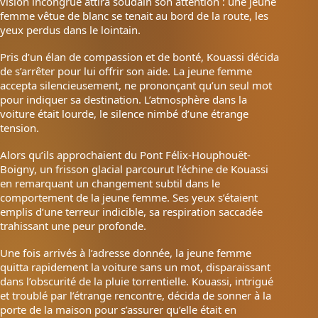
vision incongrue attira soudain son attention : une jeune
femme vêtue de blanc se tenait au bord de la route, les
yeux perdus dans le lointain.
Pris d’un élan de compassion et de bonté, Kouassi décida
de s’arrêter pour lui offrir son aide. La jeune femme
accepta silencieusement, ne prononçant qu’un seul mot
pour indiquer sa destination. L’atmosphère dans la
voiture était lourde, le silence nimbé d’une étrange
tension.
Alors qu’ils approchaient du Pont Félix-Houphouët-
Boigny, un frisson glacial parcourut l’échine de Kouassi
en remarquant un changement subtil dans le
comportement de la jeune femme. Ses yeux s’étaient
emplis d’une terreur indicible, sa respiration saccadée
trahissant une peur profonde.
Une fois arrivés à l’adresse donnée, la jeune femme
quitta rapidement la voiture sans un mot, disparaissant
dans l’obscurité de la pluie torrentielle. Kouassi, intrigué
et troublé par l’étrange rencontre, décida de sonner à la
porte de la maison pour s’assurer qu’elle était en