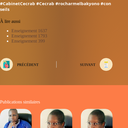
#CabinetCecrab
#Cecrab
#rocharmelbakyono
#con
seils
À lire aussi
Enseignement 1637
Enseignement 1793
Enseignement 399
PRÉCÉDENT
SUIVANT
Publications similaires