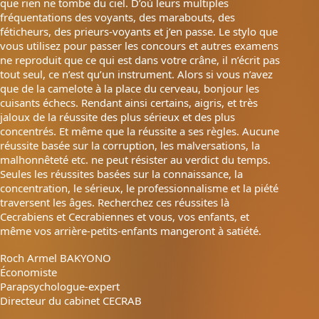
que rien ne tombe du ciel. D’où leurs multiples
fréquentations des voyants, des marabouts, des
féticheurs, des prieurs-voyants et j’en passe. Le stylo que
vous utilisez pour passer les concours et autres examens
ne reproduit que ce qui est dans votre crâne, il n’écrit pas
tout seul, ce n’est qu’un instrument. Alors si vous n’avez
que de la camelote à la place du cerveau, bonjour les
cuisants échecs. Rendant ainsi certains, aigris, et très
jaloux de la réussite des plus sérieux et des plus
concentrés. Et même que la réussite a ses règles. Aucune
réussite basée sur la corruption, les malversations, la
malhonnêteté etc. ne peut résister au verdict du temps.
Seules les réussites basées sur la connaissance, la
concentration, le sérieux, le professionnalisme et la piété
traversent les âges. Recherchez ces réussites là
Cecrabiens et Cecrabiennes et vous, vos enfants, et
même vos arrière-petits-enfants mangeront à satiété.
Roch Armel BAKYONO
Économiste
Parapsychologue-expert
Directeur du cabinet CECRAB