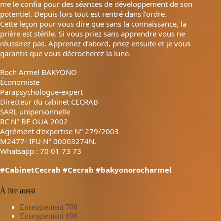
me le confia pour des séances de développement de son
potentiel. Depuis lors tout est rentré dans l’ordre.
Cette leçon pour vous dire que sans la connaissance, la
prière est stérile. Si vous priez sans apprendre vous ne
réussirez pas. Apprenez d’abord, priez ensuite et je vous
garantis que vous décrocherez la lune.
Roch Armel BAKYONO
Économiste
Parapsychologue-expert
Directeur du cabinet CECRAB
SARL unipersonnelle
RC N° BF OUA 2002
Agrément d’expertise N° 279/2003
M2477- IFU N° 00003274N.
Whatsapp : 70 01 73 73
#CabinetCecrab
#Cecrab
#bakyonorocharmel
À lire aussi
Enseignement 700
Enseignement 696