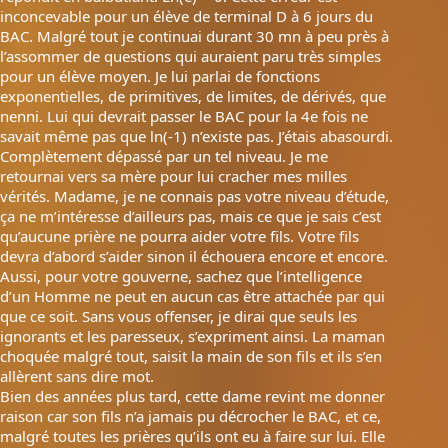
inconcevable pour un élève de terminal D à 6 jours du
BAC. Malgré tout je continuai durant 30 mn à peu près à
l’assommer de questions qui auraient paru très simples
pour un élève moyen. Je lui parlai de fonctions
exponentielles, de primitives, de limites, de dérivés, que
nenni. Lui qui devrait passer le BAC pour la 4e fois ne
savait même pas que ln(-1) n’existe pas. J’étais abasourdi.
Complètement dépassé par un tel niveau. Je me
retournai vers sa mère pour lui cracher mes milles
vérités. Madame, je ne connais pas votre niveau d’étude,
ça ne m’intéresse d’ailleurs pas, mais ce que je sais c’est
qu’aucune prière ne pourra aider votre fils. Votre fils
devra d’abord s’aider sinon il échouera encore et encore.
Aussi, pour votre gouverne, sachez que l’intelligence
d’un Homme ne peut en aucun cas être attachée par qui
que ce soit. Sans vous offenser, je dirai que seuls les
ignorants et les paresseux, s’expriment ainsi. La maman
choquée malgré tout, saisit la main de son fils et ils s’en
allèrent sans dire mot.
Bien des années plus tard, cette dame revint me donner
raison car son fils n’a jamais pu décrocher le BAC, et ce,
malgré toutes les prières qu’ils ont eu à faire sur lui. Elle