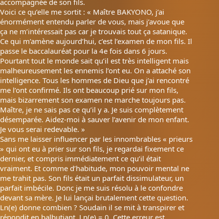
accompagnée de son fils.
Voici ce qu’elle me sortit : « Maître BAKYONO, j’ai
énormément entendu parler de vous, mais j’avoue que
ça ne m’intéressait pas car je trouvais tout ça satanique.
Ce qui m’amène aujourd’hui, c’est l’examen de mon fils. Il
passe le baccalauréat pour la 4e fois dans 6 jours.
Pourtant tout le monde sait qu’il est très intelligent mais
malheureusement les ennemis l’ont eu. On a attaché son
intelligence. Tous les hommes de Dieu que j’ai rencontré
me l’ont confirmé. Ils ont beaucoup prié sur mon fils,
mais bizarrement son examen ne marche toujours pas.
Maître, je ne sais pas ce qu’il y a. Je suis complètement
désemparée. Aidez-moi à sauver l’avenir de mon enfant.
Je vous serai redevable. »
Sans me laisser influencer par les innombrables « prieurs
» qui ont eu à prier sur son fils, je regardai fixement ce
dernier, et compris immédiatement ce qu’il était
vraiment. Et comme d’habitude, mon pouvoir mental ne
me trahit pas. Son fils était un parfait dissimulateur, un
parfait imbécile. Donc je me suis résolu à le confondre
devant sa mère. Je lui lançai brutalement cette question.
Ln(e) donne combien ? Soudain il se mit à transpirer et
répondit en balbutiant. Ln(e) = 0. Cette erreur est