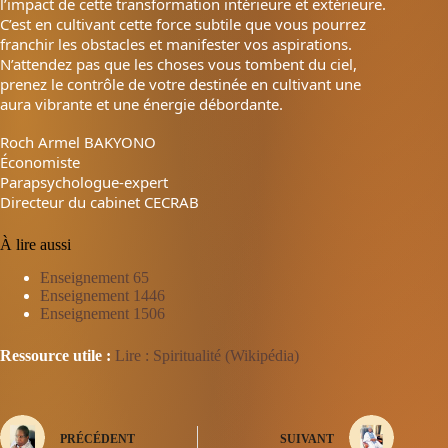
l’impact de cette transformation intérieure et extérieure.
C’est en cultivant cette force subtile que vous pourrez
franchir les obstacles et manifester vos aspirations.
N’attendez pas que les choses vous tombent du ciel,
prenez le contrôle de votre destinée en cultivant une
aura vibrante et une énergie débordante.
Roch Armel BAKYONO
Économiste
Parapsychologue-expert
Directeur du cabinet CECRAB
À lire aussi
Enseignement 65
Enseignement 1446
Enseignement 1506
Ressource utile :
Lire : Spiritualité (Wikipédia)
PRÉCÉDENT
SUIVANT