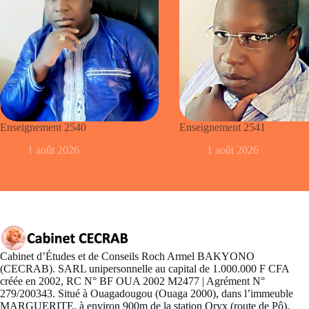
Enseignement 2540
Enseignement 2541
1 août 2026
1 août 2026
Cabinet d’Études et de Conseils Roch Armel BAKYONO
(CECRAB). SARL unipersonnelle au capital de 1.000.000 F CFA
créée en 2002, RC N° BF OUA 2002 M2477 | Agrément N°
279/200343. Situé à Ouagadougou (Ouaga 2000), dans l’immeuble
MARGUERITE, à environ 900m de la station Oryx (route de Pô).