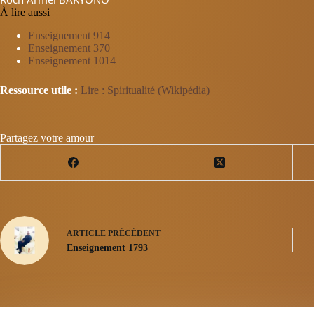
À lire aussi
Enseignement 914
Enseignement 370
Enseignement 1014
Ressource utile :
Lire : Spiritualité (Wikipédia)
Partagez votre amour
ARTICLE
PRÉCÉDENT
Enseignement 1793