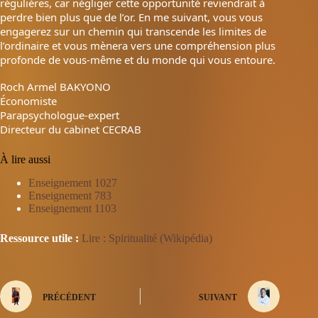
régulières, car négliger cette opportunité reviendrait à
perdre bien plus que de l’or. En me suivant, vous vous
engagerez sur un chemin qui transcende les limites de
l’ordinaire et vous mènera vers une compréhension plus
profonde de vous-même et du monde qui vous entoure.
Roch Armel BAKYONO
Économiste
Parapsychologue-expert
Directeur du cabinet CECRAB
À lire aussi
Enseignement 1027
Enseignement 783
Enseignement 1103
Ressource utile :
Lire : Spiritualité (Wikipédia)
PRÉCÉDENT
SUIVANT