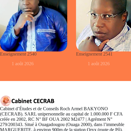
Enseignement 2540
Enseignement 2541
1 août 2026
1 août 2026
Cabinet d’Études et de Conseils Roch Armel BAKYONO
(CECRAB). SARL unipersonnelle au capital de 1.000.000 F CFA
créée en 2002, RC N° BF OUA 2002 M2477 | Agrément N°
279/200343. Situé à Ouagadougou (Ouaga 2000), dans l’immeuble
MARGUERITE, à environ 900m de la station Oryx (route de Pô).