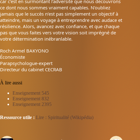
car c’est en surmontant l’adversité que nous découvrons
ce dont nous sommes vraiment capables. N’oubliez
jamais que le succès n’est pas simplement un objectif à
atteindre, mais un voyage à entreprendre avec audace et
résilience. Alors, avancez avec confiance, et que chaque
pas que vous faites vers votre vision soit imprégné de
votre détermination inébranlable.
Roch Armel BAKYONO
Économiste
Parapsychologue-expert
Directeur du cabinet CECRAB
À lire aussi
Enseignement 545
Enseignement 832
Enseignement 2395
Ressource utile :
Lire : Spiritualité (Wikipédia)