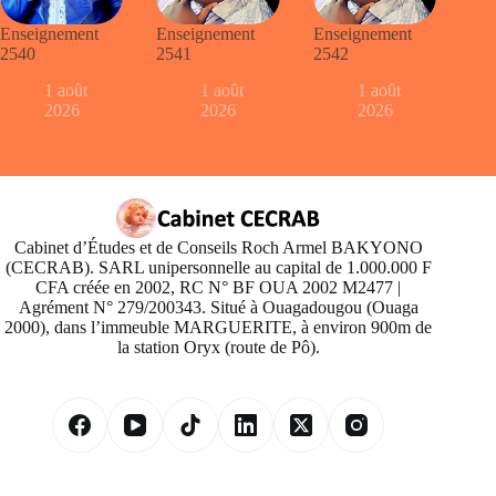
Enseignement
Enseignement
Enseignement
2540
2541
2542
1 août
1 août
1 août
2026
2026
2026
Cabinet d’Études et de Conseils Roch Armel BAKYONO
(CECRAB). SARL unipersonnelle au capital de 1.000.000 F
CFA créée en 2002, RC N° BF OUA 2002 M2477 |
Agrément N° 279/200343. Situé à Ouagadougou (Ouaga
2000), dans l’immeuble MARGUERITE, à environ 900m de
la station Oryx (route de Pô).