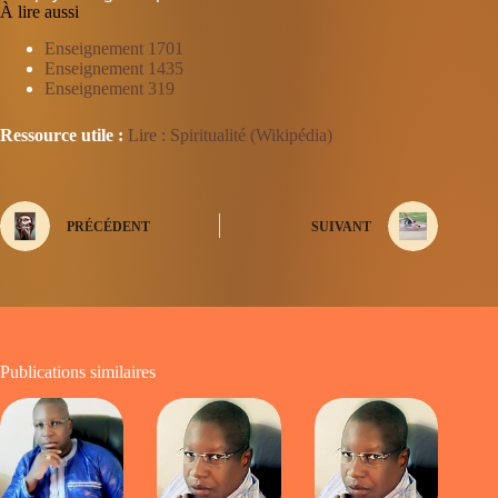
À lire aussi
Enseignement 1701
Enseignement 1435
Enseignement 319
Ressource utile :
Lire : Spiritualité (Wikipédia)
PRÉCÉDENT
SUIVANT
Publications similaires