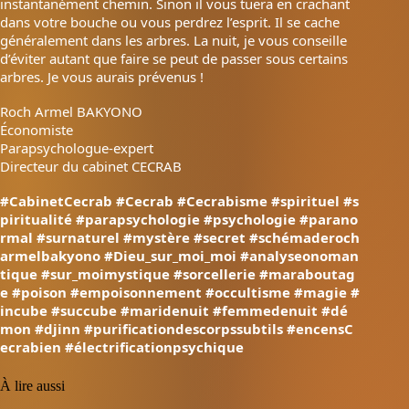
instantanément chemin. Sinon il vous tuera en crachant
dans votre bouche ou vous perdrez l’esprit. Il se cache
généralement dans les arbres. La nuit, je vous conseille
d’éviter autant que faire se peut de passer sous certains
arbres. Je vous aurais prévenus !
Roch Armel BAKYONO
Économiste
Parapsychologue-expert
Directeur du cabinet CECRAB
#CabinetCecrab
#Cecrab
#Cecrabisme
#spirituel
#s
piritualité
#parapsychologie
#psychologie
#parano
rmal
#surnaturel
#mystère
#secret
#schémaderoch
armelbakyono
#Dieu_sur_moi_moi
#analyseonoman
tique
#sur_moimystique
#sorcellerie
#maraboutag
e
#poison
#empoisonnement
#occultisme
#magie
#
incube
#succube
#maridenuit
#femmedenuit
#dé
mon
#djinn
#purificationdescorpssubtils
#encensC
ecrabien
#électrificationpsychique
À lire aussi