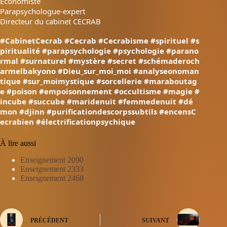
Économiste
Parapsychologue-expert
Directeur du cabinet CECRAB
#CabinetCecrab
#Cecrab
#Cecrabisme
#spirituel
#s
piritualité
#parapsychologie
#psychologie
#parano
rmal
#surnaturel
#mystère
#secret
#schémaderoch
armelbakyono
#Dieu_sur_moi_moi
#analyseonoman
tique
#sur_moimystique
#sorcellerie
#maraboutag
e
#poison
#empoisonnement
#occultisme
#magie
#
incube
#succube
#maridenuit
#femmedenuit
#dé
mon
#djinn
#purificationdescorpssubtils
#encensC
ecrabien
#électrificationpsychique
À lire aussi
Enseignement 2090
Enseignement 2333
Enseignement 2468
PRÉCÉDENT
SUIVANT