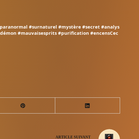
paranormal
#surnaturel
#mystère
#secret
#analys
#démon
#mauvaisesprits
#purification
#encensCec
ARTICLE
SUIVANT