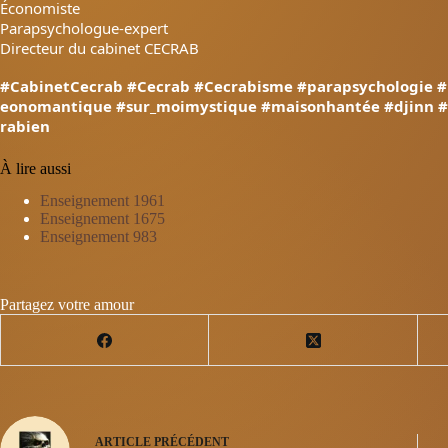
Économiste
Parapsychologue-expert
Directeur du cabinet CECRAB
#CabinetCecrab
#Cecrab
#Cecrabisme
#parapsychologie
#
eonomantique
#sur_moimystique
#maisonhantée
#djinn
rabien
À lire aussi
Enseignement 1961
Enseignement 1675
Enseignement 983
Partagez votre amour
ARTICLE
PRÉCÉDENT