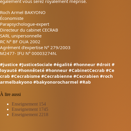
également vous serez royalement méprisé.
Roch Armel BAKYONO
Économiste
Parapsychologue-expert
Directeur du cabinet CECRAB
SARL unipersonnelle
RC N° BF OUA 2002
Agrément d’expertise N° 279/2003
M2477- IFU N° 00003274N.
#justice
#JusticeSociale
#égalité
#honneur
#droit
#
loyauté
#honnêteté
#honneur
#CabinetCecrab
#Ce
crab
#Cecrabisme
#Cecrabienne
#Cecrabien
#roch
armelbakyono
#bakyonorocharmel
#Rab
À lire aussi
Enseignement 154
Enseignement 1745
Enseignement 2218