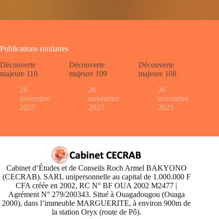
Publications similaires
Découverte
Découverte
Découverte
majeure 110
majeure 109
majeure 108
26
26
26
novembre
novembre
novembre
2025
2025
2025
Cabinet d’Études et de Conseils Roch Armel BAKYONO
(CECRAB). SARL unipersonnelle au capital de 1.000.000 F
CFA créée en 2002, RC N° BF OUA 2002 M2477 |
Agrément N° 279/200343. Situé à Ouagadougou (Ouaga
2000), dans l’immeuble MARGUERITE, à environ 900m de
la station Oryx (route de Pô).