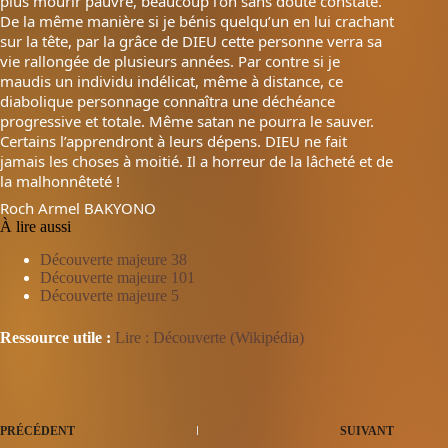
plus mourir pauvre, beaucoup l’on sans doute constaté.
De la même manière si je bénis quelqu’un en lui crachant
sur la tête, par la grâce de DIEU cette personne verra sa
vie rallongée de plusieurs années. Par contre si je
maudis un individu indélicat, même à distance, ce
diabolique personnage connaîtra une déchéance
progressive et totale. Même satan ne pourra le sauver.
Certains l’apprendront à leurs dépens. DIEU ne fait
jamais les choses à moitié. Il a horreur de la lâcheté et de
la malhonnêteté !
Roch Armel BAKYONO
À lire aussi
Découverte majeure 38
Découverte majeure 101
Découverte majeure 5
Ressource utile :
Lire : Découverte (Wikipédia)
PRÉCÉDENT
SUIVANT