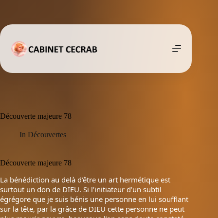
Passer
au
contenu
Découverte majeure 78
In
Découvertes
Découverte majeure 78
La bénédiction au delà d’être un art hermétique est
surtout un don de DIEU. Si l’initiateur d’un subtil
égrégore que je suis bénis une personne en lui soufflant
sur la tête, par la grâce de DIEU cette personne ne peut