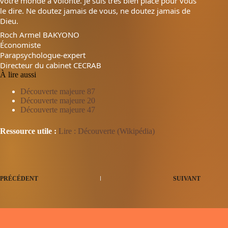
votre monde à volonté. Je suis très bien placé pour vous
le dire. Ne doutez jamais de vous, ne doutez jamais de
Dieu.
Roch Armel BAKYONO
Économiste
Parapsychologue-expert
Directeur du cabinet CECRAB
À lire aussi
Découverte majeure 87
Découverte majeure 20
Découverte majeure 47
Ressource utile :
Lire : Découverte (Wikipédia)
PRÉCÉDENT
SUIVANT