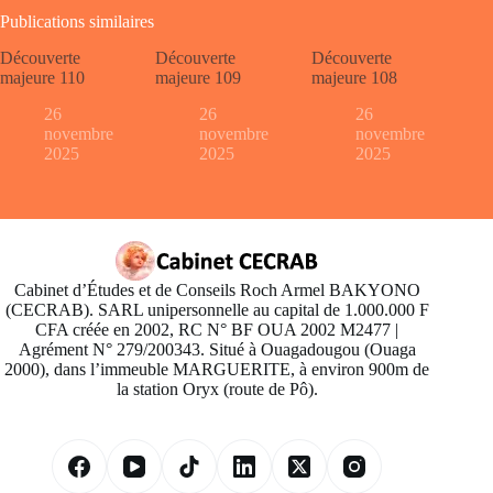
Publications similaires
Découverte
Découverte
Découverte
majeure 110
majeure 109
majeure 108
26
26
26
novembre
novembre
novembre
2025
2025
2025
Cabinet d’Études et de Conseils Roch Armel BAKYONO
(CECRAB). SARL unipersonnelle au capital de 1.000.000 F
CFA créée en 2002, RC N° BF OUA 2002 M2477 |
Agrément N° 279/200343. Situé à Ouagadougou (Ouaga
2000), dans l’immeuble MARGUERITE, à environ 900m de
la station Oryx (route de Pô).