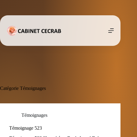
Passer
au
contenu
Catégorie
Témoignages
Témoignages
Témoignage 523