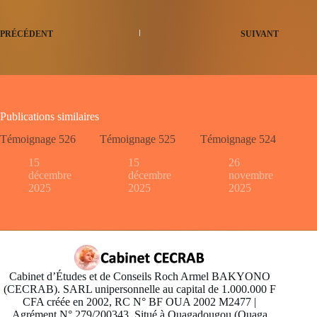
PRÉCÉDENT
SUIVANT
Publications similaires
Témoignage 526
Témoignage 525
Témoignage 524
15
15
26
décembre
décembre
novembre
2025
2025
2025
Cabinet d’Études et de Conseils Roch Armel BAKYONO
(CECRAB). SARL unipersonnelle au capital de 1.000.000 F
CFA créée en 2002, RC N° BF OUA 2002 M2477 |
Agrément N° 279/200343. Situé à Ouagadougou (Ouaga