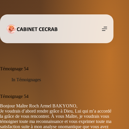
Passer
au
contenu
Témoignage 54
In
Témoignages
Témoignage 54
Bonjour Maître Roch Armel BAKYONO,
Je voudrais d’abord rendre grâce à Dieu, Lui qui m’a accordé
la grâce de vous re­ncontrer. À vous Maî­tre, je voudrais vous
témoigner toute ma reconnaissance et vous exprimer toute ma
satisfaction suite à mon analyse onoma­ntique que vous avez