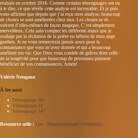
réalisée en octobre
2016. Comme certains témoignages ont eu
à le dire, ce que révèle cette analyse est incroyable. Et je puis
vous affirmer que depuis que j’ai reçu mon analyse, be­aucoup
de choses se sont améliorées chez moi. Les choses se ré­
solvent d’elles-mêmes de façon magique. C’est simplement
mer­veilleux. Cela sans compter les différents maux que je
soula­ge par la récitation de la prière en hébreu de mon ange
gard­ien. Je ne vous rem­ercierai jamais assez pour la
connaissan­ce que vous m’avez donnée et qui a beauc­oup
amélioré ma vie. Que Dieu vous comble de grâces dont cel­le
de la longévité pour que beaucoup de personnes puissent
bénéficier de vos con­naissances. Amen!
Valérie Nongana
À lire aussi
Témoignage 361
Témoignage 21
Témoignage 347
Ressource utile :
Lire : Parapsychologie (Wikipédia)